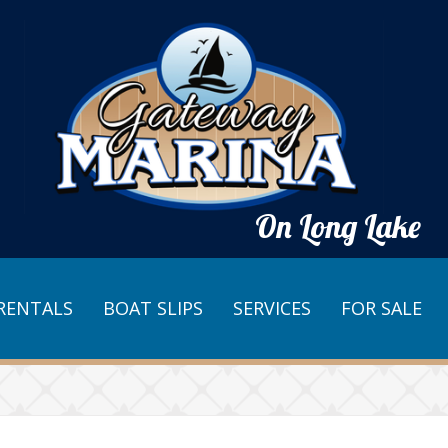
On Long Lake
RENTALS
BOAT SLIPS
SERVICES
FOR SALE