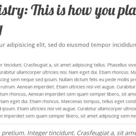
egistry: This is how you 
g
r adipisicing elit, sed do eiusmod tempor incididun
 tincidunt. Crasfeugiat a, sit amet adipiscing tellus. Phasellus viv
 Curabitur ullamcorper ultricies nisi. Nam eget dui. Etiam rhoncu
ing sem neque sed ipsum. Nullam dictum felis eu pede mollis preti
rutrum. Aenean imperdiet. Etiam ultricies nisi vel augue. Curabitur
um rhoncus, Aenean imperdiet sem quam semper libero, sit amet 
nisi. Nam eget dui. Etiam rhoncus. Maecenas tempus, tellus eget 
psum. Etiam ultricies nisi vel augue. Curabitur ullamcorper ultric
n imperdiet sem quam semper libero, sit amet adipiscing sem n
pretium. Integer tincidunt. Crasfeugiat a, sit amet