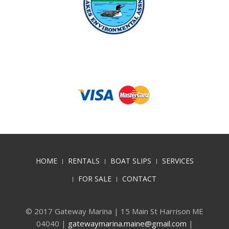
HOME
RENTALS
BOAT SLIPS
SERVICES
FOR SALE
CONTACT
© 2017 Gateway Marina | 15 Main St Harrison ME
04040 |
gatewaymarina.maine@gmail.com
|