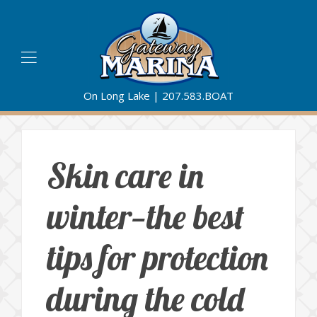
On Long Lake |
207.583.BOAT
Skin care in
winter—the best
tips for protection
during the cold